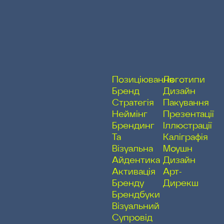
Позиціювання
Логотипи
Бренд
Дизайн
Стратегія
Пакування
Неймінг
Презентації
Брендинг
Іллюстрації
Та
Каліграфія
Візуальна
Моушн
Айдентика
Дизайн
Активація
Арт-
Бренду
Дирекш
Брендбуки
Візуальний
Супровід