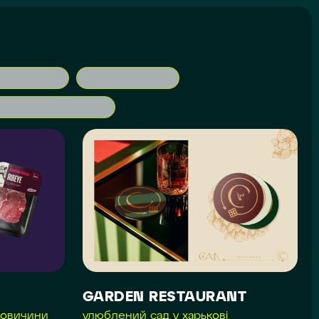
GARDEN RESTAURANT
ловичини
улюблений сад у харькові