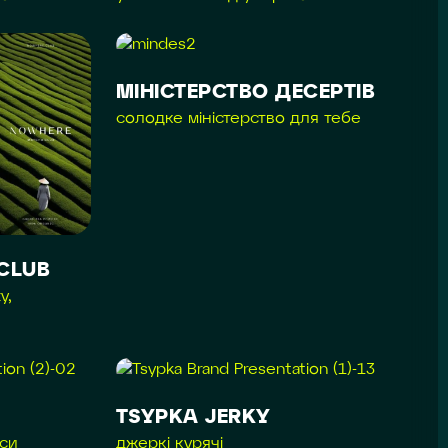
МІНІСТЕРСТВО ДЕСЕРТІВ
солодке міністерство для тебе
CLUB
у,
TSYPKA JERKY
си
джеркі курячі