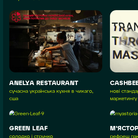
ANELYA RESTAURANT
CASHBE
сучасна українська кухня в чикаго,
нові станда
сша
маркетингу
GREEN LEAF
М'ЯСТОР
солодко і струнко
рефреш па