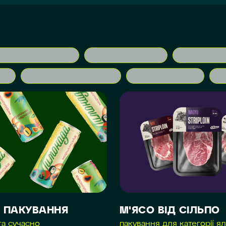
 ПАКУВАННЯ
М'ЯСО ВІД СІЛЬПО
та сучасно
пакування для категорії я