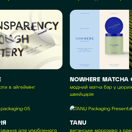
E
NOWHERE MATCHA 
рти в айгеймінг
модний матча бар у цюрих
швейцарія
ІЯ
TANU
кування для улюбленого
веганське морозиво з оде