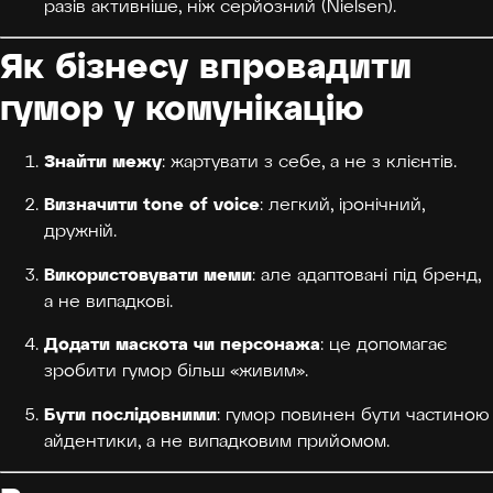
разів активніше, ніж серйозний (Nielsen).
Як бізнесу впровадити
гумор у комунікацію
Знайти межу
: жартувати з себе, а не з клієнтів.
Визначити tone of voice
: легкий, іронічний,
дружній.
Використовувати меми
: але адаптовані під бренд,
а не випадкові.
Додати маскота чи персонажа
: це допомагає
зробити гумор більш «живим».
Бути послідовними
: гумор повинен бути частиною
айдентики, а не випадковим прийомом.