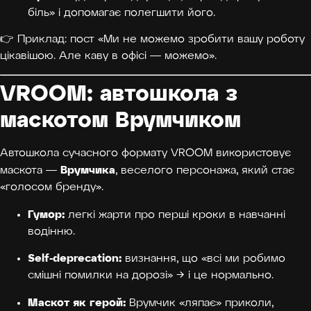
біль» і допомагає полегшити його.
👉 Приклад: пост «Ми не можемо зробити вашу роботу
цікавішою. Але каву в офісі — можемо».
VROOM: автошкола з
маскотом Врумчиком
Автошкола сучасного формату VROOM використовує
Врумчика
маскота —
, веселого персонажа, який стає
«голосом бренду».
Гумор:
легкі жарти про перші кроки в навчанні
водінню.
Self-deprecation:
визнання, що «всі ми робимо
смішні помилки на дорозі» → і це нормально.
Маскот як герой:
Врумчик «ляпає» приколи,