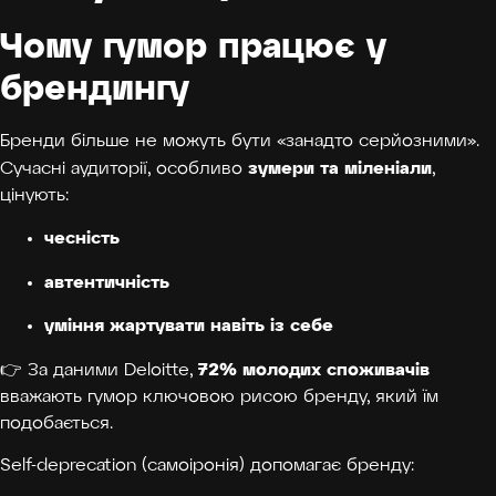
Чому гумор працює у
брендингу
Бренди більше не можуть бути «занадто серйозними».
зумери та міленіали
Сучасні аудиторії, особливо
,
цінують:
чесність
автентичність
уміння жартувати навіть із себе
72% молодих споживачів
👉 За даними Deloitte,
вважають гумор ключовою рисою бренду, який їм
подобається.
Self-deprecation (самоіронія) допомагає бренду: