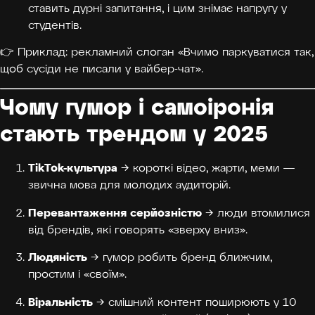
ставить дурні запитання, і цим знімає напругу у
студентів.
👉 Приклад: рекламний слоган «Вчимо паркуватися так,
щоб сусіди не писали у вайбер-чат».
Чому гумор і самоіронія
стають трендом у 2025
TikTok-культура
→ короткі відео, жарти, меми —
звична мова для молодих аудиторій.
Перевантаження серйозністю
→ люди втомилися
від брендів, які говорять «зверху вниз».
Людяність
→ гумор робить бренд ближчим,
простим і «своїм».
Віральність
→ смішний контент поширюють у 10