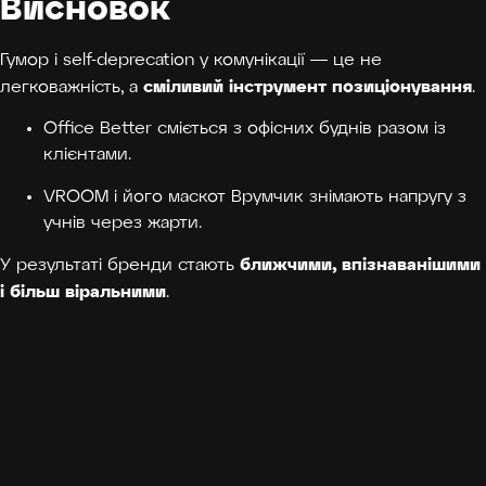
Висновок
Гумор і self-deprecation у комунікації — це не
сміливий інструмент позиціонування
легковажність, а
.
Office Better сміється з офісних буднів разом із
клієнтами.
VROOM і його маскот Врумчик знімають напругу з
учнів через жарти.
ближчими, впізнаванішими
У результаті бренди стають
і більш віральними
.