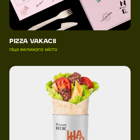
PIZZA VAKACII
піца великого міста