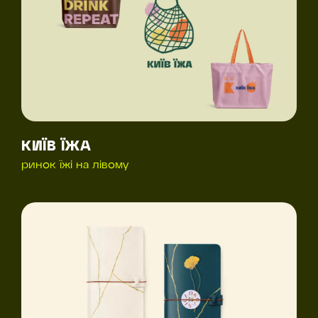
КИЇВ ЇЖА
ринок їжі на лівому