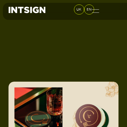
UK
EN