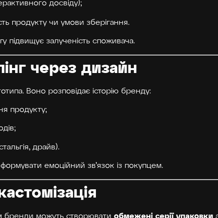
ерактивного досвіду);
сть продукту чи умови зберігання.
гу підвищує залученість споживача.
лінг через дизайн
отипа. Воно розповідає історію бренду:
ня продукту;
дів;
тальгія, драйв).
 формувати емоційний зв’язок із покупцем.
 кастомізація
обмежені серії упаковки
ям бренди можуть створювати
а