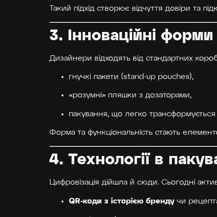
Такий підхід створює відчуття довіри та пі
3. Інноваційні форми
Дизайнери відходять від стандартних коробо
гнучкі пакети (stand-up pouches),
«розумні» пляшки з дозаторами,
пакування, що легко трансформується (
Форма та функціональність стають елемент
4. Технології в пакув
Цифровізація дійшла й сюди. Сьогодні акт
QR-коди з історією бренду
чи рецепт