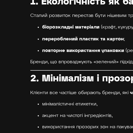
1. Екологічність як 
Сталий розвиток перестав бути нішевим тр
біорозкладні матеріали
(крафт, кукур
перероблений пластик та картон
;
повторне використання упаковки
(ре
Бренди, що впроваджують «зелений» підхід,
2. Мінімалізм і проз
ч
Клієнти все частіше обирають бренди, які
мінімалістичні етикетки,
акцент на чистоті інгредієнтів,
використання прозорих зон на пакуван