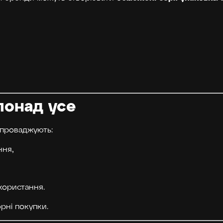
понад усе
впроваджують:
ння,
користання.
рні покупки.