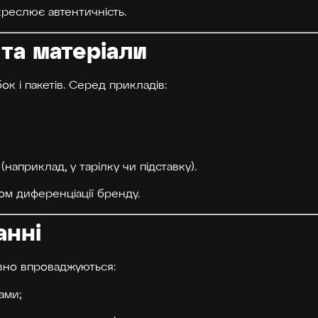
дкреслює автентичність.
 та матеріали
к і пакетів. Серед прикладів:
наприклад, у тарілку чи підставку).
ом диференціації бренду.
анні
ивно впроваджуються:
ами;