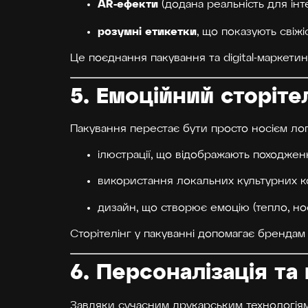
AR-ефекти
(додана реальність для інт
розумні етикетки
, що показують свіжі
Це поєднання пакування та digital-маркетин
5. Емоційний сторіте
Пакування перестає бути просто носієм лог
ілюстрації, що відображають походжен
використання локальних культурних ко
дизайн, що створює емоцію (тепло, нос
Сторітелінг у пакуванні допомагає брендам
6. Персоналізація та
Завдяки сучасним друкарським технологі