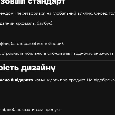
базовий стандарт
ендом і перетворився на глобальний виклик. Серед гол
удзяний крохмаль, бамбук);
філи, багаторазові контейнери).
 отримують лояльність споживачів і водночас знижують 
орість дизайну
есно й відкрито
комунікують про продукт. Це відображає
ні, щоб показати сам продукт.