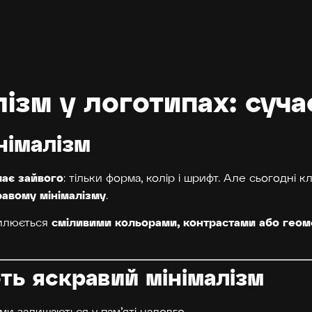
лізм у логотипах: суч
німалізм
ає зайвого
: тільки форма, колір і шрифт. Але сьогодні 
равому мінімалізму
.
сміливими кольорами, контрастами або геом
силюється
ь яскравий мінімалізм