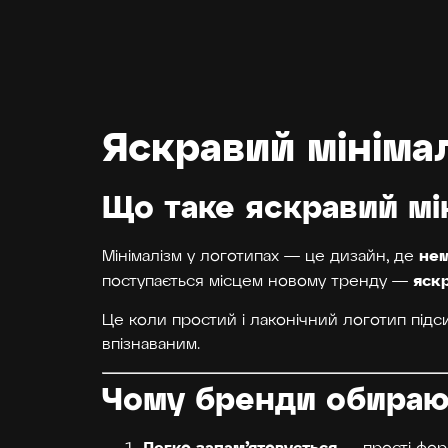
Яскравий мініма
Що таке яскравий мі
нем
Мінімалізм у логотипах — це дизайн, де
яск
поступається місцем новому тренду —
Це коли простий і лаконічний логотип під
впізнаваним.
Чому бренди обирают
Легко запам’ятовується