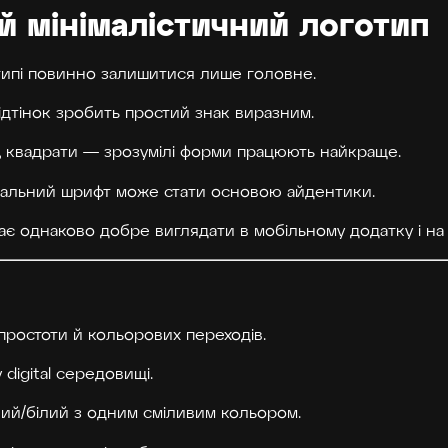
й мінімалістичний логотип
отипі повинно залишитися лише головне.
відтінок зробить простий знак виразним.
нії, квадрати — зрозумілі форми працюють найкраще.
нікальний шрифт може стати основою айдентики.
має однаково добре виглядати в мобільному додатку і на 
ростоти й кольорових переходів.
digital середовищі.
й/білий з одним сміливим кольором.