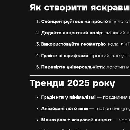
Як створити яскрави
Сконцентруйтесь на простоті
: у лог
Додайте акцентний колір
: сміливий 
Використовуйте геометрію
: кола, лі
Грайте зі шрифтами
: простий, але у
Перевірте універсальність
: логотип 
Тренди 2025 року
Градієнти у мінімалізмі
— поєднання п
Анімовані логотипи
— motion design у 
Монохром + яскравий акцент
— чорни