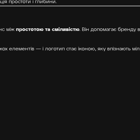
ія простоти і глибини.
простотою та сміливістю
анс між
. Він допомагає бренду 
кох елементів — і логотип стає іконою, яку впізнають мі