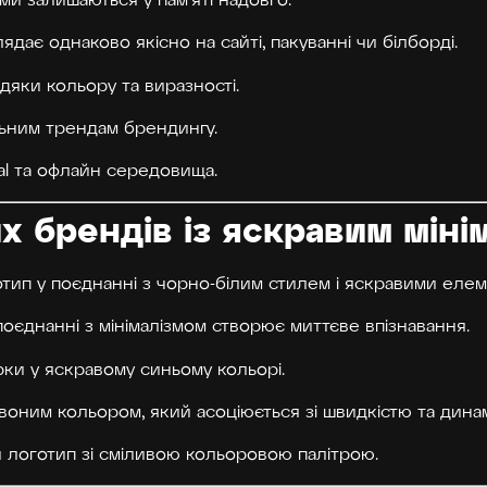
и залишаються у пам’яті надовго.
дає однаково якісно на сайті, пакуванні чи білборді.
яки кольору та виразності.
ьним трендам брендингу.
al та офлайн середовища.
х брендів із яскравим міні
п у поєднанні з чорно-білим стилем і яскравими елеме
оєднанні з мінімалізмом створює миттєве впізнавання.
рки у яскравому синьому кольорі.
воним кольором, який асоціюється зі швидкістю та дина
 логотип зі сміливою кольоровою палітрою.