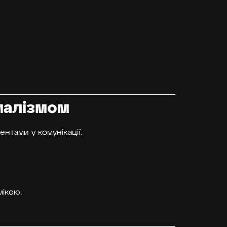
малізмом
нтами у комунікації.
мікою.