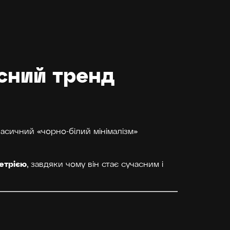
асний тренд
класичний «чорно-білий мінімалізм»
етрією
, завдяки чому він стає сучасним і