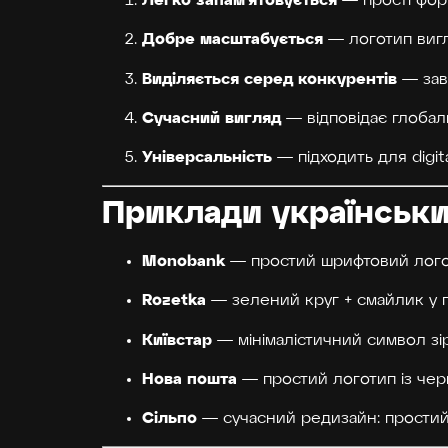
— прості форм
Добре масштабується
— логотип вигля
Виділяється серед конкурентів
— завд
Сучасний вигляд
— відповідає глобал
Універсальність
— підходить для digit
Приклади українськи
Monobank
— простий шрифтовий логоти
Rozetka
— зелений круг + смайлик у п
Київстар
— мінімалістичний символ зі
Нова пошта
— простий логотип із чер
Сільпо
— сучасний редизайн: простий