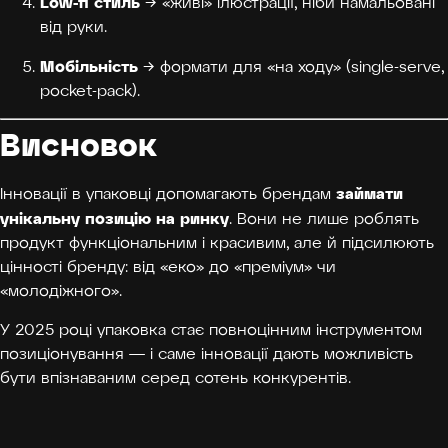
Low-fi стиль
→ «живі» ілюстрації, ніби намальовані
від руки.
Мобільність
→ формати для «на ходу» (single-serve,
pocket-pack).
Висновок
займати
Інновації в упаковці допомагають брендам
унікальну позицію на ринку
. Вони не лише роблять
продукт функціональним і красивим, але й підсилюють
цінності бренду: від «еко» до «преміум» чи
«молодіжного».
У 2025 році упаковка стає повноцінним інструментом
позиціонування — і саме інновації дають можливість
бути впізнаваним серед сотень конкурентів.