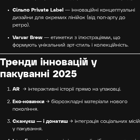
Сільпо Private Label
— інноваційні концептуальні
дизайни для окремих лінійок (від поп-арту до
ретро).
Varvar Brew
— етикетки з ілюстраціями, що
формують унікальний арт-стиль і колекційність.
Тренди інновацій у
пакуванні 2025
AR
→ інтерактивні історії прямо на упаковці.
Еко-новинки
→ біорозкладні матеріали нового
покоління.
Скануєш — і донатиш
→ інтеграція соціальних місій
у пакування.