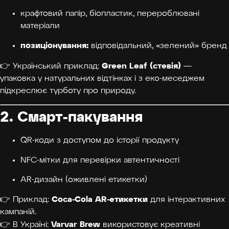
крафтовий папір, біопластик, перероблювані
матеріали
позиціонування:
відповідальний, «зелений» бренд
Green Leaf (стевія)
👉 Український приклад:
—
упаковка у натуральних відтінках і з еко-меседжем
підкреслює турботу про природу.
2. Смарт-пакування
QR-коди з доступом до історії продукту
NFC-мітки для перевірки автентичності
AR-дизайн (оживлені етикетки)
Coca-Cola AR-етикетки
👉 Приклад:
для інтерактивних
кампаній.
Varvar Brew
👉 В Україні:
використовує креативні