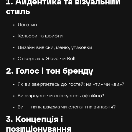
1.
Айдентика та візуальний
стиль
Логотип
Кольори та шрифти
Дизайн вивіски, меню, упаковки
Стікерпак у Glovo чи Bolt
2.
Голос і тон бренду
Як ви звертаєтесь до гостей: на «ти» чи «ви»?
Ви жартуєте чи спілкуєтесь офіційно?
Ви — панк-шаурма чи елегантна винарня?
3.
Концепція і
позиціонування