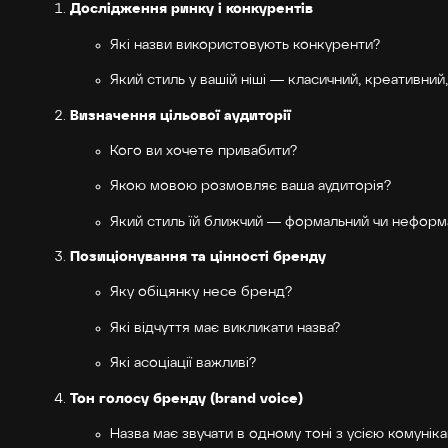
Дослідження ринку і конкурентів
Які назви використовують конкуренти?
Який стиль у вашій ніші — класичний, креативний
Визначення цільової аудиторії
Кого ви хочете привабити?
Якою мовою розмовляє ваша аудиторія?
Який стиль їй ближчий — формальний чи неформ
Позиціонування та цінності бренду
Яку обіцянку несе бренд?
Які відчуття має викликати назва?
Які асоціації важливі?
Тон голосу бренду (brand voice)
Назва має звучати в одному тоні з усією комунік