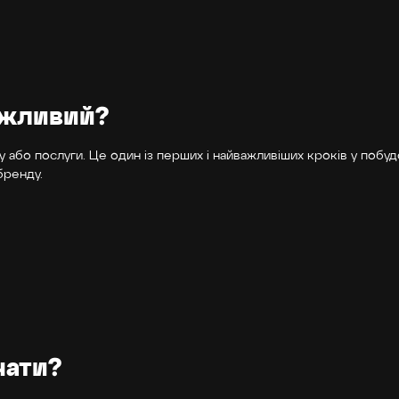
важливий?
 або послуги. Це один із перших і найважливіших кроків у побу
бренду.
чати?