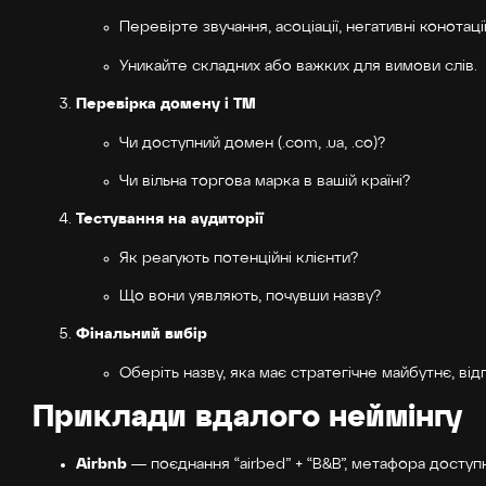
Перевірте звучання, асоціації, негативні конотації
Уникайте складних або важких для вимови слів.
Перевірка домену і ТМ
Чи доступний домен (.com, .ua, .co)?
Чи вільна торгова марка в вашій країні?
Тестування на аудиторії
Як реагують потенційні клієнти?
Що вони уявляють, почувши назву?
Фінальний вибір
Оберіть назву, яка має стратегічне майбутнє, відп
Приклади вдалого неймінгу
Airbnb
— поєднання “airbed” + “B&B”, метафора доступ