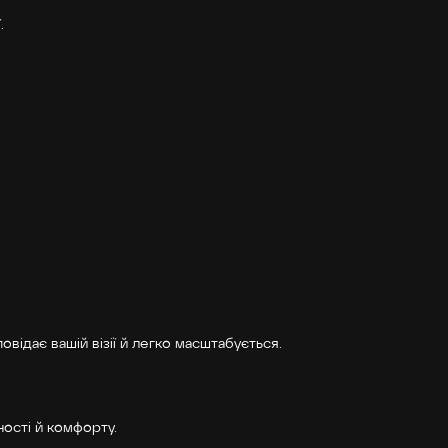
.
овідає вашій візії й легко масштабується.
ності й комфорту.