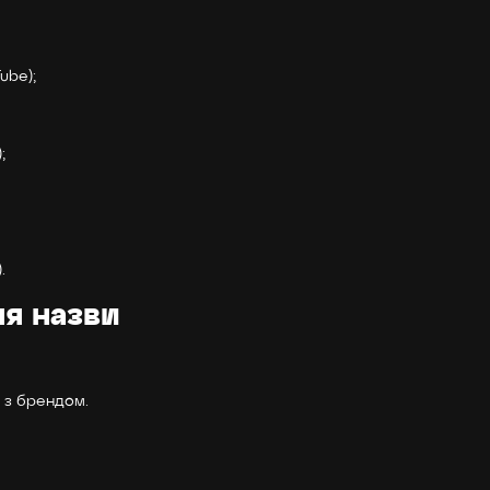
ube);
;
.
я назви
ні з брендом.