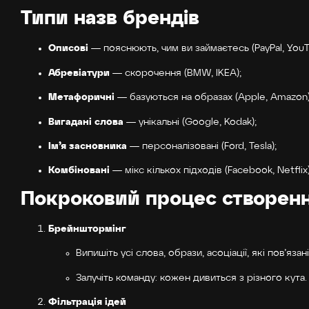
Типи назв брендів
Описові
— пояснюють, чим ви займаєтесь (PayPal, YouT
Абревіатури
— скорочення (BMW, IKEA);
Метафоричні
— базуються на образах (Apple, Amazon)
Вигадані слова
— унікальні (Google, Kodak);
Ім’я засновника
— персоналізовані (Ford, Tesla);
Комбіновані
— мікс кількох підходів (Facebook, Netflix)
Покроковий процес створенн
Брейнштормінг
Випишіть усі слова, образи, асоціації, які пов’яза
Залучіть команду: кожен дивиться з різного кута.
Фільтрація ідей