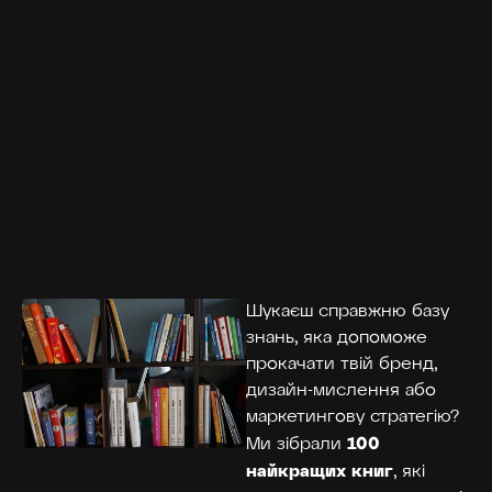
Шукаєш справжню базу
знань, яка допоможе
прокачати твій бренд,
дизайн-мислення або
маркетингову стратегію?
100
Ми зібрали
найкращих книг
, які